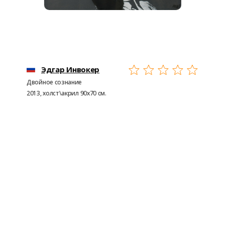
Эдгар Инвокер
И
Двойное сознание
WV07.16
2013, холст\акрил 90х70 см.
150х100