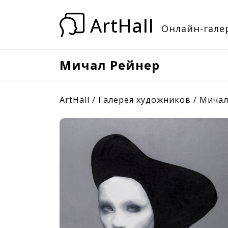
ArtHall
Онлайн-галер
Мичал Рейнер
ArtHall
/
Галерея художников
/
Мичал