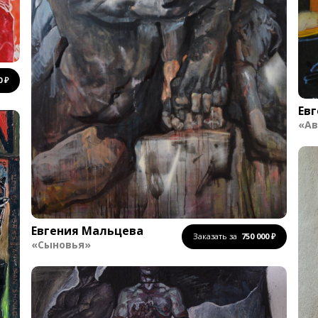
750 000 ₽
Ев
«Ав
Евгения Мальцева
Заказать за
750 000 ₽
«Сыновья»