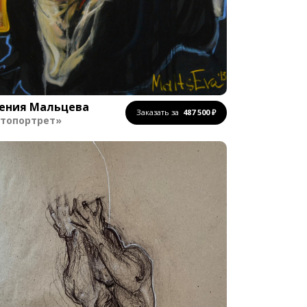
гения Мальцева
Заказать за
487 500 ₽
топортрет»