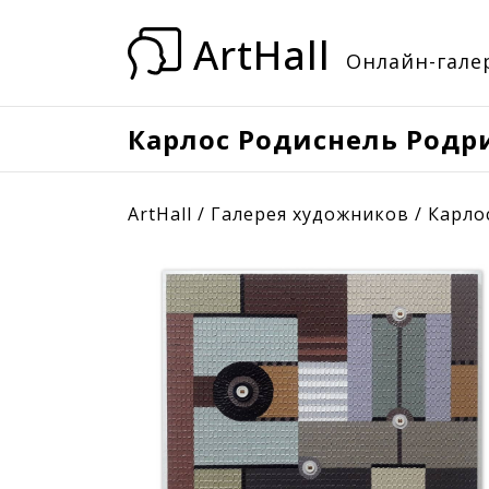
ArtHall
Онлайн-галер
Карлос Родиснель Родр
ArtHall
/
Галерея художников
/
Карло