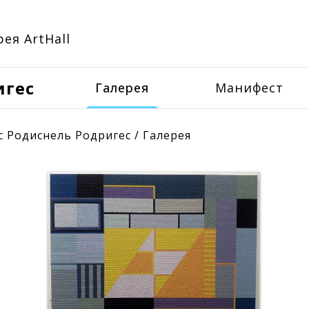
ея ArtHall
игес
Галерея
Манифест
с Родиснель Родригес
/
Галерея