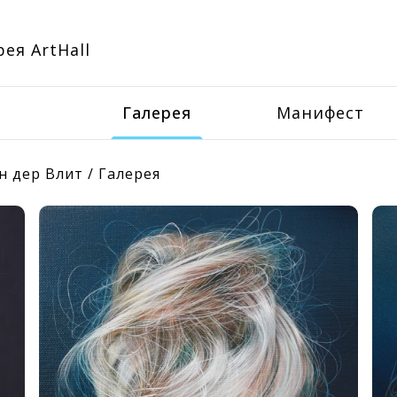
ея ArtHall
Галерея
Манифест
ан дер Влит
/
Галерея