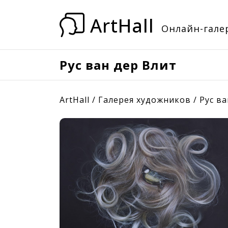
ArtHall
Онлайн-галер
Рус ван дер Влит
ArtHall
/
Галерея художников
/
Рус в