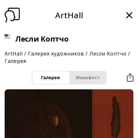
ArtHall
Лесли Коптчо
ArtHall
/
Галерея художников
/
Лесли Коптчо
/
Галерея
Галерея
Манифест