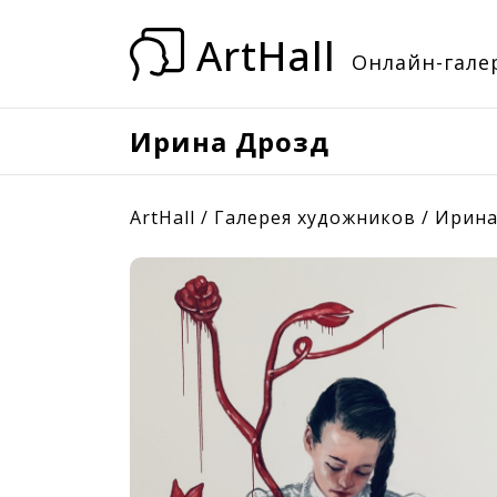
ArtHall
Онлайн-галер
Ирина Дрозд
ArtHall
/
Галерея художников
/
Ирина