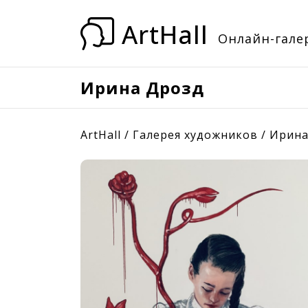
ArtHall
Онлайн-галер
Ирина Дрозд
ArtHall
/
Галерея художников
/
Ирина