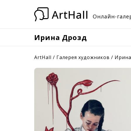
ArtHall
Онлайн-галер
Ирина Дрозд
ArtHall
/
Галерея художников
/
Ирина