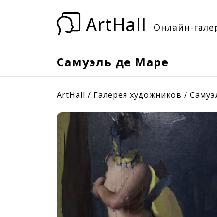
ArtHall
Онлайн-галер
Самуэль де Маре
ArtHall
/
Галерея художников
/
Самуэ