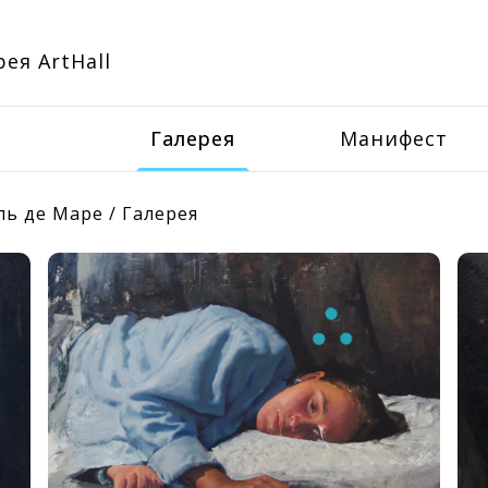
ея ArtHall
Галерея
Манифест
ль де Маре
/
Галерея